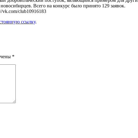
ый добровольческий поступок, являющийся примером для други
новосибирцев. Всего на конкурс было принято 129 заявок.
//vk.com/club10916183
стоянную ссылку
.
ечены
*