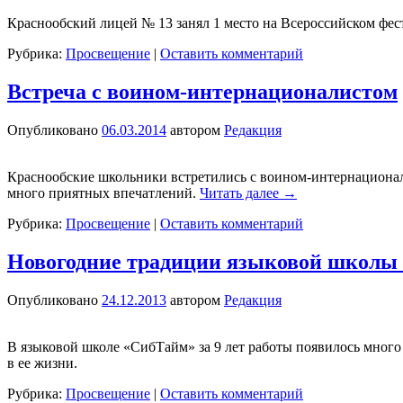
Краснообский лицей № 13 занял 1 место на Всероссийском фес
Рубрика:
Просвещение
|
Оставить комментарий
Встреча с воином-интернационалистом
Опубликовано
06.03.2014
автором
Редакция
Краснообские школьники встретились с воином-интернационал
много приятных впечатлений.
Читать далее
→
Рубрика:
Просвещение
|
Оставить комментарий
Новогодние традиции языковой шко
Опубликовано
24.12.2013
автором
Редакция
В языковой школе «СибТайм» за 9 лет работы появилось много
в ее жизни.
Рубрика:
Просвещение
|
Оставить комментарий