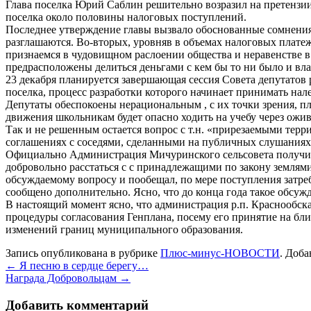
Глава поселка Юрий Саблин решительно возразил на претензии 
поселка около половины налоговых поступлений.
Последнее утверждение главы вызвало обоснованные сомнения.
разглашаются. Во-вторых, уровняв в объемах налоговых плате
признаемся в чудовищном раслоении общества и неравенстве в д
предрасположены делиться деньгами с кем бы то ни было и вл
23 декабря планируется завершающая сессия Совета депутатов 
поселка, процесс разработки которого начинает принимать нал
Депутаты обеспокоены нерациональным , с их точки зрения, пл
движения школьникам будет опасно ходить на учебу через ожи
Так и не решенным остается вопрос с т.н. «прирезаемыми тер
соглашениях с соседями, сделанными на публичных слушаниях,
Официально Администрация Мичуринского сельсовета получила
добровольно расстаться с с принадлежащими по закону землям
обсуждаемому вопросу и пообещал, по мере поступления затреб
сообщено дополнительно. Ясно, что до конца года такое обсужд
В настоящий момент ясно, что администрация р.п. Краснообск
процедуры согласования Генплана, посему его принятие на б
изменений границ муниципального образования.
Запись опубликована в рубрике
Плюс-минус-НОВОСТИ
. Доба
←
Я песню в сердце берегу…
Награда Добровольцам
→
Добавить комментарий