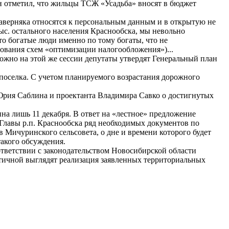
он отметил, что жильцы ТСЖ «Усадьба» вносят в бюджет
аверняка относятся к персональным данным и в открытую не
ыс. остального населения Краснообска, мы невольно
то богатые люди именно по тому богаты, что не
зования схем «оптимизации налогообложения»)...
можно на этой же сессии депутаты утвердят Генеральный план
 поселка. С учетом планируемого возрастания дорожного
 Юрия Саблина и проектанта Владимира Савко о достигнутых
а лишь 11 декабря. В ответ на «лестное» предложение
Главы р.п. Краснообска ряд необходимых документов по
 Мичуринского сельсовета, о дне и времени которого будет
такого обсуждения.
ответствии с законодательством Новосибирской области
тичной выглядят реализация заявленных территориальных