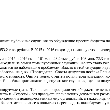
стоялись публичные слушания по обсуждению проекта бюджета п
853,2 тыс. рублей. В 2015 и
2016 гг.
доходы планируются в размерах
, а в 2015 и
2016 гг.
— 101 млн. 48,4 тыс. руб. и 103 млн. 72,3 тыс
ыходили за рамки темы публичных слушаний. Но это стало уже н
азаться по наболевшим проблемам. Власть в этой ситуации идет
бласти» на днях «Председатель Совета депутатов посёлка Елена
тного минюста. Они не только отчитываются перед жителями, н
лей посёлка приглашают на депутатские слушания, где они полу
анируемые траты. Так, встал вопрос, ради чего бюджетные деньг
фест» и «Гефест-1» без правоустанавливающих документов разме
академии и подведомственных ему организаций, а также лица «не
» было замечено ранее в попытках перегородить шлагбаумами у