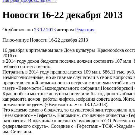
Награда Добровольцам
→
Новости 16-22 декабря 2013
Опубликовано
23.12.2013
автором
Редакция
Плюс-минус Новости 16-22 декабря 2013
16 декабря в зрительном зале Дома культуры Краснообска со
2016 гг.
в 2014 году доход бюджета поселка должен составить 107 млн. 
рублей соответственно.
Потратить в 2014 году предполагается 109 млн. 586,11 тыс. руб.
Немногочисленные, но активные слушатели в своих вопросах в
предоставленной возможностью встречи с властями чтобы выск
газете «Ведомости Законодательного собрания Новосибирской о
Краснообска местные депутаты получили благодарность облас
капремонта домов, работы лифтов, избрания совета дома. Жите
пожеланий людей». («Ведомости...» от 13.12.2013).
Что касаемо самого бюджета, то слушателей заинтересовали пл
«незаконного» «Гефеста». Напомним, сто дачные общества «Ге
назначения. В «дачниках» числится руководство СО Россельхоз
федерального округа». Соседнее с «Гефестами» ТСЖ «Усадьба
им. Синягина.