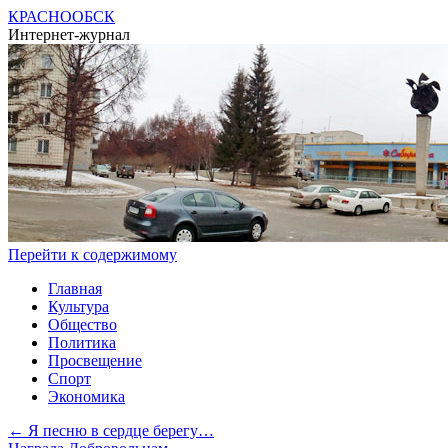
КРАСНООБСК
Интернет-журнал
Перейти к содержимому
Главная
Культура
Общество
Политика
Просвещение
Спорт
Экономика
←
Я песню в сердце берегу…