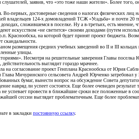
слушателей, заявив, что «это тоже наши жители». Более того, 
 Во-первых, достоверные сведения о налогах физических лиц н
жей владельцев 124-х домовладений ТСЖ «Усадьба» и почти 20 т
оходах, сложившемся в поселке. Ну а в-третьих, есть мнение, ч
адеют искусством «не светится» своими доходами (путем исполь
р.п. Краснообска, на которой будет принят проект бюджета. Воз
ет скандальности.
аном размещения средних учебных заведений во II и III кольцах
вленные улицы.
риториями». Несмотря на решительные заверения Главы поселка
 действительность выглядит гораздо мрачнее.
 на согласование проект Генплана Краснообска от Юрия Саблин
и Глава Мичуринского сельсовета Андрей Юрченко затребовал у 
ованных бумаг, вынести вопрос на обсуждение Совета депутатов
ение навряд ли успеет состоятся. Еще более очевиден результат 
а не успевает провести в ближайшие сроки все положенные в со
лижайшей сессии выглядит проблематичным. Еще более проблема
вьте в закладки
постоянную ссылку
.