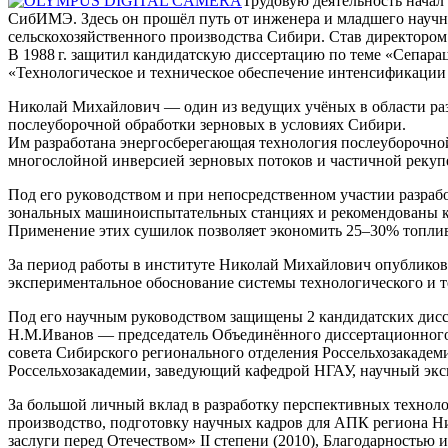
Трудовую деятельность начал 
СибИМЭ. Здесь он прошёл путь от инженера и младшего научн
сельскохозяйственного производства Сибири. Став директором 
В
1988 г.
защитил кандидатскую диссертацию по теме «Сепарац
«Технологическое и техническое обеспечение интенсификации 
Николай Михайлович — один из ведущих учёных в области раз
послеуборочной обработки зерновых в условиях Сибири.
Им разработана энергосберегающая технология послеуборочно
многослойной инверсией зерновых потоков и частичной рекуп
Под его руководством и при непосредственном участии разраб
зональных машиноиспытательных станциях и рекомендованы к 
Применение этих сушилок позволяет экономить 25–30% топлива
За период работы в институте Николай Михайлович опубликовал
экспериментальное обоснование системы технологического и т
Под его научным руководством защищены 2 кандидатских дисс
Н.М.Иванов — председатель Объединённого диссертационного с
совета Сибирского регионального отделения Россельхозакадем
Россельхозакадемии, заведующий кафедрой НГАУ, научный эк
За большой личный вклад в разработку перспективных техноло
производство, подготовку научных кадров для АПК региона 
заслуги перед Отечеством» II степени (2010), Благодарностью