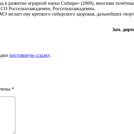
д в развитие аграрной науки Сибири» (2009), многими почётным
СО Россельхозакадемии, Россельхозакадемии.
Э желает ему крепкого сибирского здоровья, дальнейших творч
Зам. дир
ладки
постоянную ссылку
.
ечены
*