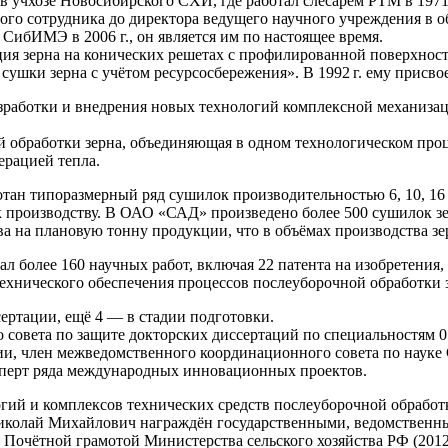
в учхозе Новосибирского СХИ, где работал слесарем РТМ в 1971–19
ого сотрудника до директора ведущего научного учреждения в 
СибИМЭ в 2006 г., он является им по настоящее время.
ия зерна на конических решетах с профилированной поверхност
сушки зерна с учётом ресурсосбережения». В
1992 г.
ему присвое
работки и внедрения новых технологий комплексной механизаци
й обработки зерна, объединяющая в одном технологическом про
ерацией тепла.
отан типоразмерный ряд сушилок производительностью 6, 10, 16 
производству. В ОАО «САД» произведено более 500 сушилок зер
 на плановую тонну продукции, что в объёмах производства зер
 более 160 научных работ, включая 22 патента на изобретения, 
ехнического обеспечения процессов послеуборочной обработки з
ертации, ещё 4 — в стадии подготовки.
овета по защите докторских диссертаций по специальностям 05.
ии, член межведомственного координационного совета по науке
сперт ряда международных инновационных проектов.
гий и комплексов технических средств послеуборочной обработк
Николай Михайлович награждён государственными, ведомственн
 и Почётной грамотой Министерства сельского хозяйства РФ (201