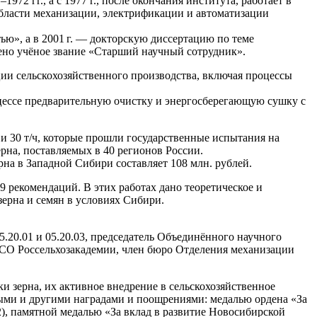
72 гг., а с 1977 г., после окончания института, работает в
области механизации, электрификации и автоматизации
ью», а в
2001 г.
— докторскую диссертацию по теме
но учёное звание «Старший научный сотрудник».
и сельскохозяйственного производства, включая процессы
цессе предварительную очистку и энергосберегающую сушку с
и 30 т/ч, которые прошли государственные испытания на
на, поставляемых в 40 регионов России.
на в Западной Сибири составляет 108 млн. рублей.
9 рекомендаций. В этих работах дано теоретическое и
ерна и семян в условиях Сибири.
20.01 и 05.20.03, председатель Объединённого научного
 СО Россельхозакадемии, член бюро Отделения механизации
и зерна, их активное внедрение в сельскохозяйственное
ыми и другими наградами и поощрениями: медалью ордена «За
2), памятной медалью «За вклад в развитие Новосибирской