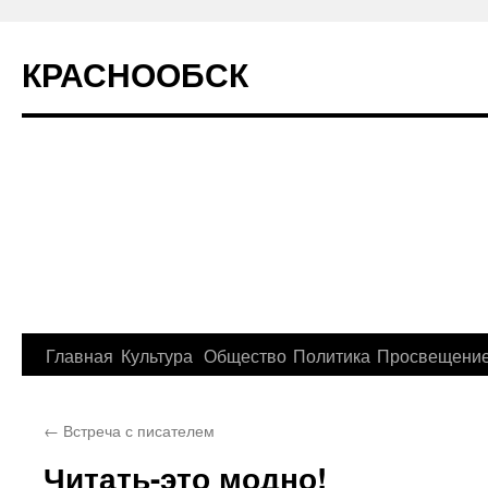
КРАСНООБСК
Перейти
Главная
Культура
Общество
Политика
Просвещени
к
←
Встреча с писателем
содержимому
Читать-это модно!