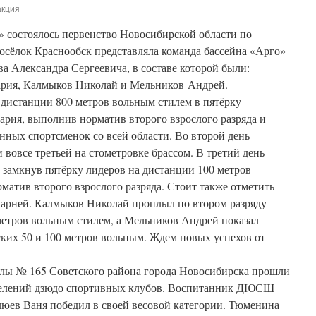
акция
» состоялось первенство Новосибирской области по
осёлок Краснообск представляла команда бассейна «Арго»
ва Александра Сергеевича, в составе которой были:
рия, Калмыков Николай и Мельников Андрей.
 дистанции 800 метров вольным стилем в пятёрку
рия, выполнив норматив второго взрослого разряда и
нных спортсменок со всей области. Во второй день
 вовсе третьей на стометровке брассом. В третий день
 замкнув пятёрку лидеров на дистанции 100 метров
атив второго взрослого разряда. Стоит также отметить
арней. Калмыков Николай проплыл по втором разряду
метров вольным стилем, а Мельников Андрей показал
ких 50 и 100 метров вольным. Ждем новых успехов от
лы № 165 Советского района города Новосибирска прошли
тделений дзюдо спортивных клубов. Воспитанник ДЮСШ
люев Ваня победил в своей весовой категории. Тюменина