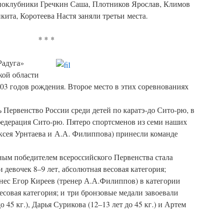
дноклубники Гречкин Саша, Плотников Ярослав, Климов
ита, Коротеева Настя заняли третьи места.
* * *
Радуга»
кой области
3 годов рождения. Второе место в этих соревнованиях
ь Первенство России среди детей по каратэ-до Сито-рю, в
федерация Сито-рю. Пятеро спортсменов из семи наших
ксея Урнтаева и А.А. Филиппова) принесли команде
ным победителем всероссийского Первенства стала
 девочек 8–9 лет, абсолютная весовая категория;
нес Егор Киреев (тренер А.А.Филиппов) в категории
есовая категория; и три бронзовые медали завоевали
 45 кг.), Дарья Сурикова (12–13 лет до 45 кг.) и Артем