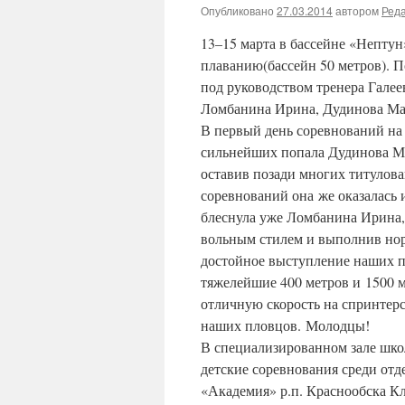
Опубликовано
27.03.2014
автором
Ред
13–15 марта в бассейне «Нептун
плаванию(бассейн 50 метров). П
под руководством тренера Галее
Ломбанина Ирина, Дудинова Ма
В первый день соревнований на
сильнейших попала Дудинова Ма
оставив позади многих титулова
соревнований она же оказалась и
блеснула уже Ломбанина Ирина,
вольным стилем и выполнив норм
достойное выступление наших п
тяжелейшие 400 метров и 1500 
отличную скорость на спринтерс
наших пловцов. Молодцы!
В специализированном зале шко
детские соревнования среди о
«Академия» р.п. Краснообска К