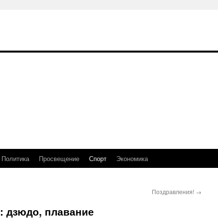
Политика
Просвещение
Спорт
Экономика
Поздравления!
→
: дзюдо, плавание