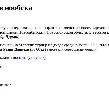
аснообска
ртклубе «Первомаец» прошел финал Первенства Новосибирской о
ортсмены Новосибирска и Новосибирской области. В весовой ка
ндр Чуркин
).
иционный мартовский турнир по дзюдо среди юношей 2002–
2005 г
 и
Разин Даниель
(до 66 кг) завоевали серебряные медали.
закладки
постоянную ссылку
.
ка
→
ечены
*