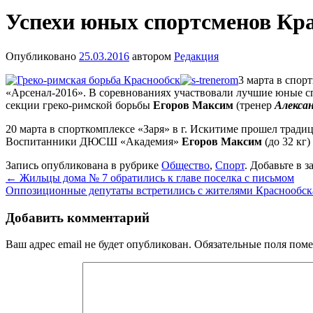
Успехи юных спортсменов Кр
Опубликовано
25.03.2016
автором
Редакция
3 марта в спо
«Арсенал-2016». В соревнованиях участвовали лучшие юные сп
секции греко-римской борьбы
Егоров Максим
(тренер
Алекса
20 марта в спорткомплексе «Заря» в г. Искитиме прошел трад
Воспитанники ДЮСШ «Академия»
Егоров Максим
(до 32 кг)
Запись опубликована в рубрике
Общество
,
Спорт
. Добавьте в 
←
Жильцы дома № 7 обратились к главе поселка с письмом
Оппозиционные депутаты встретились с жителями Краснообс
Добавить комментарий
Ваш адрес email не будет опубликован.
Обязательные поля пом