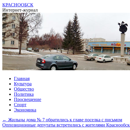
КРАСНООБСК
Интернет-журнал
Перейти
Главная
к
Культура
содержимому
Общество
Политика
Просвещение
Спорт
Экономика
←
Жильцы дома № 7 обратились к главе поселка с письмом
Оппозиционные депутаты встретились с жителями Краснообс