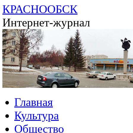
КРАСНООБСК
Интернет-журнал
Перейти
Главная
к
содержимому
Культура
Общество