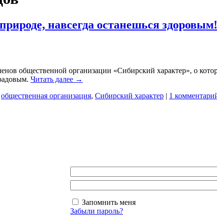
природе, навсегда останешься здоровым
ленов общественной организации «Сибирский характер», о котор
радовым.
Читать далее
→
,
общественная организация
,
Сибирский характер
|
1 комментари
Запомнить меня
Забыли пароль?