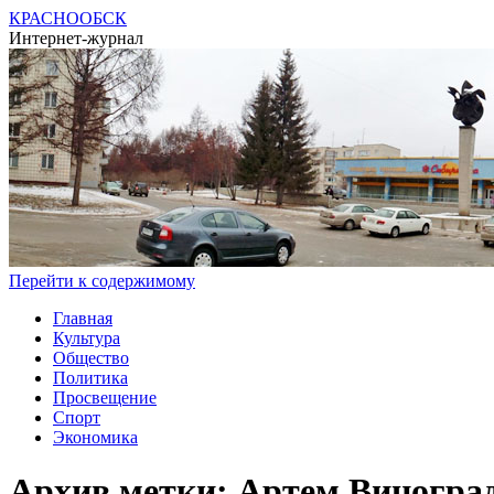
КРАСНООБСК
Интернет-журнал
Перейти к содержимому
Главная
Культура
Общество
Политика
Просвещение
Спорт
Экономика
Архив метки:
Артем Виногра