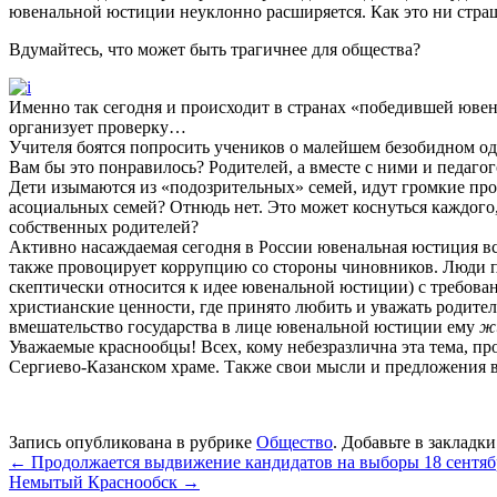
ювенальной юстиции неуклонно расширяется. Как это ни страшн
Вдумайтесь, что может быть трагичнее для общества?
Именно так сегодня и происходит в странах «победившей ювен
организует проверку…
Учителя боятся попросить учеников о малейшем безобидном од
Вам бы это понравилось? Родителей, а вместе с ними и педаго
Дети изымаются из «подозрительных» семей, идут громкие проц
асоциальных семей? Отнюдь нет. Это может коснуться каждого, 
собственных родителей?
Активно насаждаемая сегодня в России ювенальная юстиция вст
также провоцирует коррупцию со стороны чиновников. Люди п
скептически относится к идее ювенальной юстиции) с требова
христианские ценности, где принято любить и уважать родител
вмешательство государства в лице ювенальной юстиции ему
ж
Уважаемые краснообцы! Всех, кому небезразлична эта тема, п
Сергиево-Казанском храме. Также свои мысли и предложения вы
Запись опубликована в рубрике
Общество
. Добавьте в закладк
←
Продолжается выдвижение кандидатов на выборы 18 сентяб
Немытый Краснообск
→