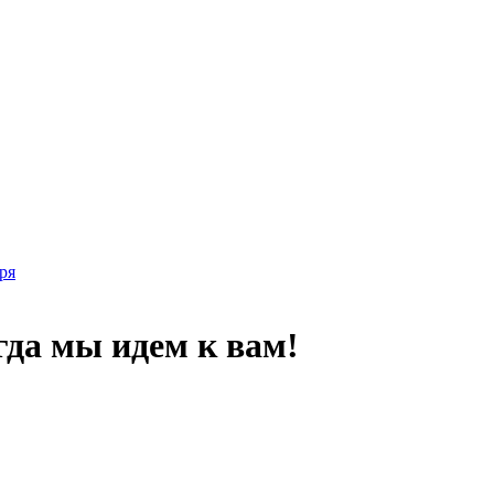
ря
гда мы идем к вам!