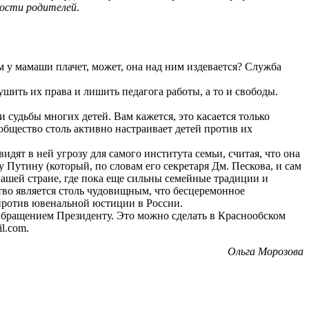
ности родителей
.
 у мамаши плачет, может, она над ним издевается? Служба
шить их права и лишить педагога работы, а то и свободы.
судьбы многих детей. Вам кажется, это касается только
общество столь активно настраивает детей против их
ят в ней угрозу для самого института семьи, считая, что она
утину (который, по словам его секретаря Дм. Пескова, и сам
ашей стране, где пока еще сильны семейные традиции и
тво является столь чудовищным, что бесцеремонное
 против ювенальной юстиции в России.
 Обращением Президенту. Это можно сделать в Краснообском
l.com.
Ольга Морозова