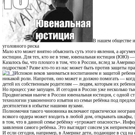
В нашем обществе и
уголовного риска
Мало кто может внятно объяснить суть этого явления, а аргуме
юстиции. Для тех, кто не в теме, ювенальная юстиция (ЮЮ) 
Казалось бы, что плохого в том, что в России, вслед за Амери
подростков? Разве
кто-то
из нас может быть против защиты прав
Испокон веков заниматься воспитанием и защитой ребенка
никакой роли. Напротив, оно может и должно помогать — когд
детей их собственным родителям — людям, которым их ребенок
Но процесс уже запущен. И сегодня в России уже несколько т
Продвигаемая нынче в России ювенальная юстиция, с одной ст
технологии узаконенного изъятия из семьи ребёнка под предл
десятилетия в избытке нашими вузами.
Полномочия такого чиновника включают практически неограни
всякого ордера может входить в любой дом, открывать шкафы,
в том, что в данной семье ребёнку «угрожает опасность». Ин
заявления самого ребёнка. Это выглядит совсем уж неприемлемы
И если сегодня, например, в Америке дети, подающие в суд на 