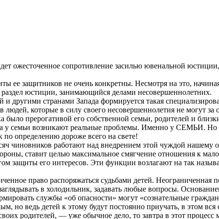
дет ожесточенное сопротивление засилью ювенальной юстиции,
нты ее защитников не очень конкретны. Несмотря на это, начина
— раздел юстиции, занимающийся делами несовершеннолетних.
кой и другими странами Запада формируется такая специализиров
 людей, которые в силу своего несовершеннолетия не могут за 
 было прерогативой его собственной семьи, родителей и близких
а у семьи возникают реальные проблемы. Именно у СЕМЬИ. Но р
 по определению дороже всего на свете!
ысяч чиновников работают над внедрением этой чуждой нашему 
ороны, ставит целью максимальное смягчение отношения к мало
огом защиты его интересов. Эти функции возлагают на так назы
ченное право распоряжаться судьбами детей. Неограниченная 
 заглядывать в холодильник, задавать любые вопросы. Основан
формировать службы «об опасности» могут «сознательные гражда
м, но ведь детей к этому будут постоянно приучать, в этом вся 
своих родителей, — уже обычное дело, то завтра в этот процесс