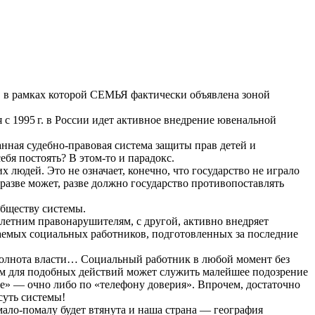
 в рамках которой СЕМЬЯ фактически объявлена зоной
я с
1995 г.
в России идет активное внедрение ювенальной
анная судебно-правовая система защиты прав детей и
себя постоять? В
этом-то
и парадокс.
 людей. Это не означает, конечно, что государство не играло
азве может, разве должно государство противопоставлять
обществу системы.
летним правонарушителям, с другой, активно внедряет
ваемых социальных работников, подготовленных за последние
полнота власти… Социальный работник в любой момент без
ием для подобных действий может служить малейшее подозрение
не» — очно либо по «телефону доверия». Впрочем, достаточно
суть системы!
 мало-помалу будет втянута и наша страна — география