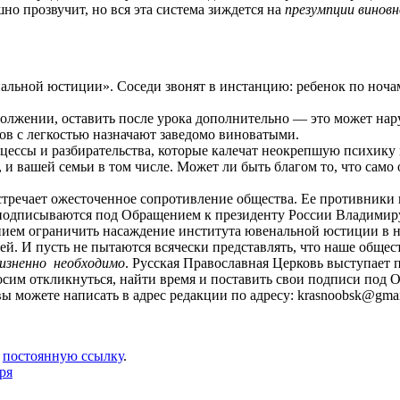
о прозвучит, но вся эта система зиждется на
презумпции винов
альной юстиции». Соседи звонят в инстанцию: ребенок по ночам
олжении, оставить после урока дополнительно — это может нару
гов с легкостью назначают заведомо виноватыми.
ессы и разбирательства, которые калечат неокрепшую психику и 
и вашей семьи в том числе. Может ли быть благом то, что само 
речает ожесточенное сопротивление общества. Ее противники вид
одписываются под Обращением к президенту России Владимиру П
нием ограничить насаждение института ювенальной юстиции в н
ей. И пусть не пытаются всячески представлять, что наше общес
изненно необходимо
. Русская Православная Церковь выступает
росим откликнуться, найти время и поставить свои подписи под
 можете написать в адрес редакции по адресу: krasnoobsk@gmai
и
постоянную ссылку
.
ря