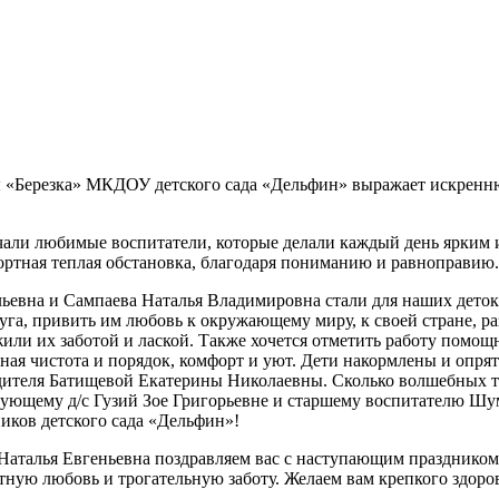
пы «Березка» МКДОУ детского сада «Дельфин» выражает искренн
речали любимые воспитатели, которые делали каждый день ярки
ортная теплая обстановка, благодаря пониманию и равноправию.
ьевна и Сампаева Наталья Владимировна стали для наших деток
руга, привить им любовь к окружающему миру, к своей стране, р
жили их заботой и лаской. Также хочется отметить работу помо
льная чистота и порядок, комфорт и уют. Дети накормлены и опря
дителя Батищевой Екатерины Николаевны. Сколько волшебных т
ведующему д/с Гузий Зое Григорьевне и старшему воспитателю Ш
иков детского сада «Дельфин»!
Наталья Евгеньевна поздравляем вас с наступающим празднико
тную любовь и трогательную заботу. Желаем вам крепкого здоров