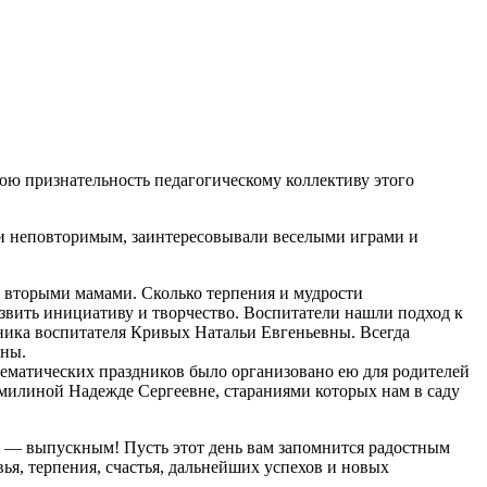
юю признательность педагогическому коллективу этого
м и неповторимым, заинтересовывали веселыми играми и
 вторыми мамами. Сколько терпения и мудрости
азвить инициативу и творчество. Воспитатели нашли подход к
щника воспитателя Кривых Натальи Евгеньевны. Всегда
тны.
ематических праздников было организовано ею для родителей
умилиной Надежде Сергеевне, стараниями которых нам в саду
м — выпускным! Пусть этот день вам запомнится радостным
ья, терпения, счастья, дальнейших успехов и новых