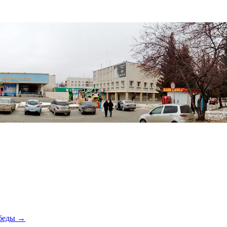
обеды
→