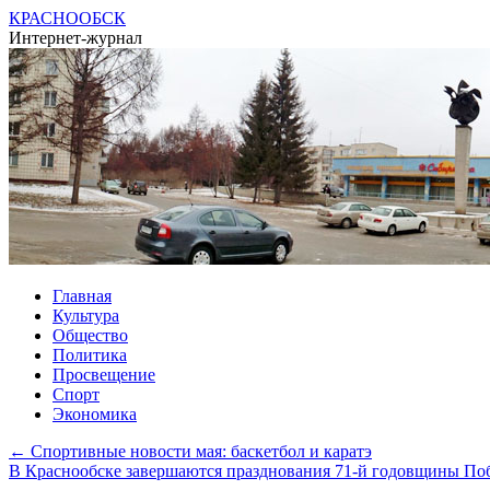
КРАСНООБСК
Интернет-журнал
Перейти
Главная
к
Культура
содержимому
Общество
Политика
Просвещение
Спорт
Экономика
←
Спортивные новости мая: баскетбол и каратэ
В Краснообске завершаются празднования 71-й годовщины П