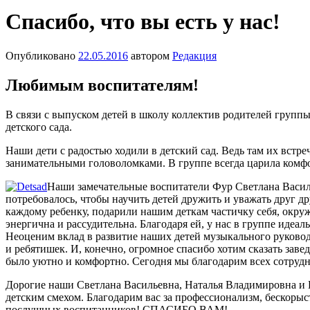
Спасибо, что вы есть у нас!
Опубликовано
22.05.2016
автором
Редакция
Любимым воспитателям!
В связи с выпуском детей в школу коллектив родителей груп
детского сада.
Наши дети с радостью ходили в детский сад. Ведь там их вст
занимательными головоломками. В группе всегда царила комф
Наши замечательные воспитатели Фур Светлана Васил
потребовалось, чтобы научить детей дружить и уважать друг д
каждому ребенку, подарили нашим деткам частичку себя, окру
энергична и рассудительна. Благодаря ей, у нас в группе идеа
Неоценим вклад в развитие наших детей музыкального руково
и ребятишек. И, конечно, огромное спасибо хотим сказать за
было уютно и комфортно. Сегодня мы благодарим всех сотрудн
Дорогие наши Светлана Васильевна, Наталья Владимировна и 
детским смехом. Благодарим вас за профессионализм, бескорыс
послушных воспитанников! СПАСИБО ВАМ!