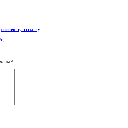
и
постоянную ссылку
.
обеды
→
ечены
*