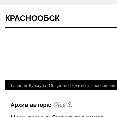
КРАСНООБСК
Главная
Культура
Общество
Политика
Просвещени
Перейти
к
Oleg S.
Архив автора:
содержимому