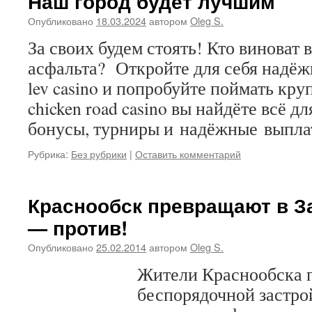
Наш город будет лучшим
Опубликовано
18.03.2024
автором
Oleg S.
За своих будем стоять! Кто виноват 
асфальта? Откройте для себя надёж
lev casino и попробуйте поймать к
chicken road casino вы найдёте всё д
бонусы, турниры и надёжные выпла
Рубрика:
Без рубрики
|
Оставить комментарий
Краснообск превращают в З
— против!
Опубликовано
25.02.2014
автором
Oleg S.
Жители Краснообска 
беспорядочной застро