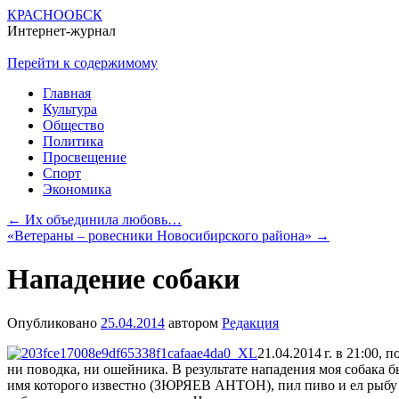
КРАСНООБСК
Интернет-журнал
Перейти к содержимому
Главная
Культура
Общество
Политика
Просвещение
Спорт
Экономика
←
Их объединила любовь…
«Ветераны – ровесники Новосибирского района»
→
Нападение собаки
Опубликовано
25.04.2014
автором
Редакция
21.04.
2014 г.
в 21:00, п
ни поводка, ни ошейника. В результате нападения моя собака б
имя которого известно (ЗЮРЯЕВ АНТОН), пил пиво и ел рыбу на