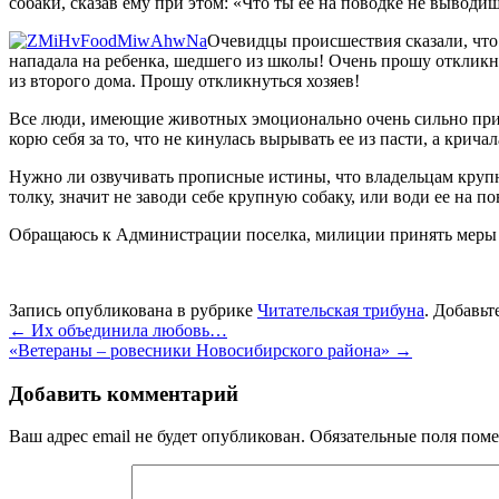
собаки, сказав ему при этом: «Что ты ее на поводке не выводи
Очевидцы происшествия сказали, что 
нападала на ребенка, шедшего из школы! Очень прошу откликну
из второго дома. Прошу откликнуться хозяев!
Все люди, имеющие животных эмоционально очень сильно привяз
корю себя за то, что не кинулась вырывать ее из пасти, а крич
Нужно ли озвучивать прописные истины, что владельцам крупн
толку, значит не заводи себе крупную собаку, или води ее на по
Обращаюсь к Администрации поселка, милиции принять меры в
Запись опубликована в рубрике
Читательская трибуна
. Добавьт
←
Их объединила любовь…
«Ветераны – ровесники Новосибирского района»
→
Добавить комментарий
Ваш адрес email не будет опубликован.
Обязательные поля пом