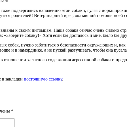
шь?!»
тоже подвергались нападению этой собаки, гуляя с йоркширским т
ться родителей! Ветеринарный врач, оказавший помощь моей соб
аны к своим питомцам. Наша собака сейчас очень сильно страда
ала: «Заберите собаку!» Хотя если бы досталось и мне, было бы д
ых собак, нужно заботиться о безопасности окружающих и, как 
водке и в наморднике, а не пускай разгуливать, чтобы она кусала
 отношении халатного содержания агрессивной собаки и предо
е в закладки
постоянную ссылку
.
ечены
*